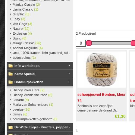
Magica Classic
(2)
Llama Classic
(1)
Graphic
(3)
Easy
(3)
Van Gogh
(3)
Nature
(12)
Explosion
(4)
2 Product(en)
Swing
(6)
Mirage Classic
(26)
Anchor Magicline
(4)
larra, 100% katoen, licht glanzend, nld. 2,5-3, ca. 125m, 50 gr.
(38)
accessoires
(1)
info workshops
Kerst Special
Borduurpakketten
Disney Pixar Cars
(2)
scheepjeswol Bonbon, kleur
sc
Disney Winnie the Pooh
(3)
Lanarte
(4)
74
tr
Maria van Scharrenburg
(1)
Bonbon is een zeer fijne
kle
overige
(10)
gemerceriseerde draad.Dit
disney
(6)
dunne haakkatoen is het
€1,30
borduurpakketten geboorte
(0)
perfecte garen voor fijne of
kleine haakprojecten, kleding of
De Witte Engel - Knuffels, poppen
een kanten afwerking rondom
1
een gehaakte deken.