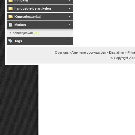
Fimoklei
handgebreide artikelen
Knutselmateriaal
Merken
scheepjeswol
(39)
Tags
Over ons
-
Algemene voorwaarden
-
Disclaimer
-
Priva
© Copyright 202