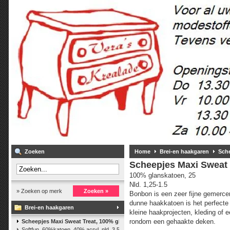
Zoeken
Home
Brei-en haakgaren
Sche
Scheepjes Maxi Sweat 
100% glanskatoen, 25
Nld. 1,25-1.5
» Zoeken op merk
Zoeken »
Bonbon is een zeer fijne gemercer
dunne haakkatoen is het perfecte 
Brei-en haakgaren
kleine haakprojecten, kleding of 
rondom een gehaakte deken.
Scheepjes Maxi Sweat Treat, 100% glanskatoen,25 gr.
(2)
Softfun, 60%katoen, 40% acryl. nld. 3,5-4. ca. 140m, 50 gr.
(37)