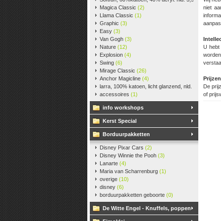
Magica Classic
(2)
niet aa
Llama Classic
(1)
informa
Graphic
(3)
aanpass
Easy
(3)
Van Gogh
(3)
Intell
Nature
(12)
U hebt
Explosion
(4)
worden
Swing
(6)
verstaa
Mirage Classic
(26)
Anchor Magicline
(4)
Prijzen
larra, 100% katoen, licht glanzend, nld. 2,5-3, ca. 
De prij
accessoires
(1)
of prijs
info workshops
Kerst Special
Borduurpakketten
Disney Pixar Cars
(2)
Disney Winnie the Pooh
(3)
Lanarte
(4)
Maria van Scharrenburg
(1)
overige
(10)
disney
(6)
borduurpakketten geboorte
(0)
De Witte Engel - Knuffels, poppen