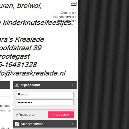
Over ons »
Klantenservice »
Mijn account »
Mijn account
lgemene
ving te
» Registreren
Inloggen »
Klantenservice
Wij zijn