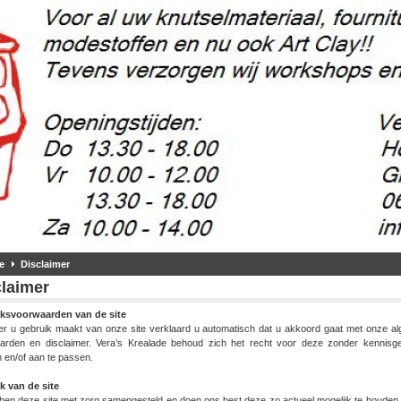
e
Disclaimer
claimer
ksvoorwaarden van de site
r u gebruik maakt van onze site verklaard u automatisch dat u akkoord gaat met onze a
arden en disclaimer. Vera’s Krealade behoud zich het recht voor deze zonder kennisge
n en/of
aan te passen.
5 gr.
k
van de site
(2)
m, 50 gr.
ben deze site met zorg samengesteld en doen ons best deze zo actueel mogelijk te houden. 
(37)