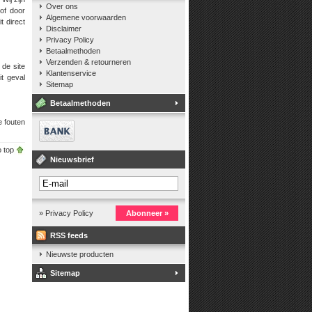
Over ons
 of door
Algemene voorwaarden
t direct
Disclaimer
Privacy Policy
Betaalmethoden
Verzenden & retourneren
 de site
Klantenservice
it geval
Sitemap
Betaalmethoden
e fouten
 top
Nieuwsbrief
» Privacy Policy
Abonneer »
RSS feeds
Nieuwste producten
Sitemap