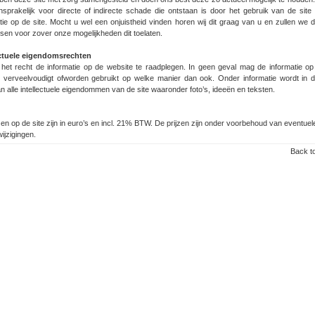
nsprakelijk
voor directe of indirecte schade die ontstaan is door het gebruik van de site
tie op de site. Mocht u wel een onjuistheid vinden horen wij dit graag van u en zullen we di
en voor zover onze mogelijkheden dit toelaten.
ectuele eigendomsrechten
 het recht de informatie op de
website te raadplegen. In geen geval mag de informatie op
 verveelvoudigt
of
worden gebruikt op welke manier dan ook. Onder informatie wordt
in d
n alle intellectuele eigendommen van de site waaronder foto’s, ideeën en teksten.
125m, 50 gr.
zen op de site zijn in euro’s en incl. 21% BTW. De prijzen zijn onder voorbehoud van eventuel
(38)
wijzigingen.
Back to