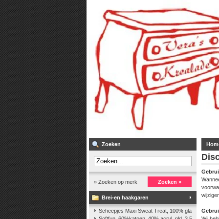
Zoeken
Hom
Dis
Gebrui
Wannee
» Zoeken op merk
Zoeken »
voorwa
wijzige
Brei-en haakgaren
Scheepjes Maxi Sweat Treat, 100% glanskatoen,2
Gebrui
Softfun, 60%katoen, 40% acryl. nld. 3,5-4. ca. 140
Wij heb