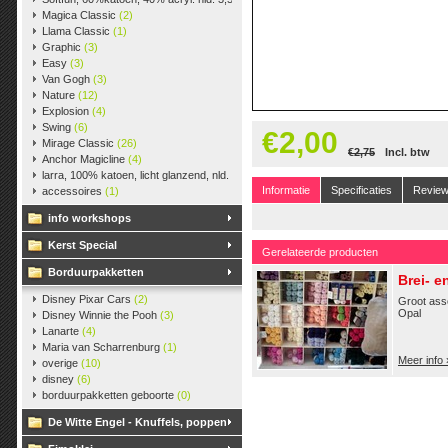
Magica Classic
(2)
Llama Classic
(1)
Graphic
(3)
Easy
(3)
Van Gogh
(3)
Nature
(12)
Explosion
(4)
Swing
(6)
€2,00
Mirage Classic
(26)
€2,75
Incl. btw
Anchor Magicline
(4)
larra, 100% katoen, licht glanzend, nld. 2,5-3, ca. 125m, 50 gr.
(38)
Informatie
Specificaties
Revie
accessoires
(1)
info workshops
Kerst Special
Gerelateerde producten
Borduurpakketten
Brei- 
Disney Pixar Cars
(2)
Groot ass
Opal
Disney Winnie the Pooh
(3)
Lanarte
(4)
Maria van Scharrenburg
(1)
Meer info 
overige
(10)
disney
(6)
borduurpakketten geboorte
(0)
De Witte Engel - Knuffels, poppen