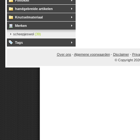
Fimoklei
handgebreide artikelen
Knutselmateriaal
Merken
scheepjeswol
(39)
Tags
Over ons
-
Algemene voorwaarden
-
Disclaimer
-
Priva
© Copyright 202