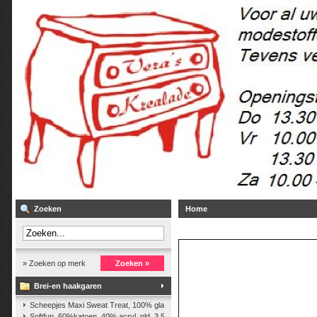
Zoeken
Home
» Zoeken op merk
Zoeken »
Brei-en haakgaren
Scheepjes Maxi Sweat Treat, 100% glanskatoen,25 gr.
(2)
Softfun, 60%katoen, 40% acryl. nld. 3,5-4. ca. 140m, 50 gr.
(37)