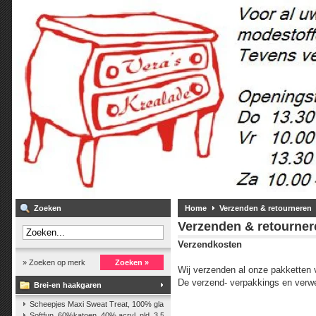
Zoeken
Home
Verzenden & retourneren
Verzenden & retourner
Verzendkosten
» Zoeken op merk
Zoeken »
Wij verzenden al onze pakketten 
De verzend- verpakkings en verwe
Brei-en haakgaren
Scheepjes Maxi Sweat Treat, 100% glanskatoen,25 gr.
(2)
Softfun, 60%katoen, 40% acryl. nld. 3,5-4. ca. 140m, 50 gr.
(37)