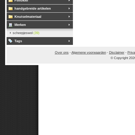
Fimoklei
handgebreide artikelen
Knutselmateriaal
Merken
scheepjeswol
(39)
Tags
Over ons
-
Algemene voorwaarden
-
Disclaimer
-
Priva
© Copyright 202