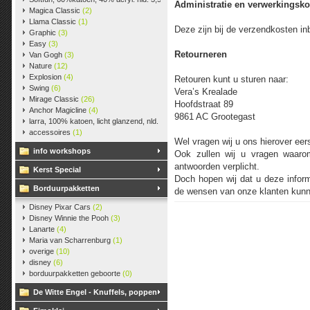
Administratie en verwerkingsko
Magica Classic
(2)
Llama Classic
(1)
Deze zijn bij de verzendkosten in
Graphic
(3)
Easy
(3)
Retourneren
Van Gogh
(3)
Nature
(12)
Explosion
(4)
Retouren kunt u sturen naar:
Swing
(6)
Vera’s Krealade
Mirage Classic
(26)
Hoofdstraat 89
Anchor Magicline
(4)
9861 AC Grootegast
larra, 100% katoen, licht glanzend, nld. 2,5-3, ca. 125m, 50 gr.
(38)
accessoires
(1)
Wel vragen wij u ons hierover eers
info workshops
Ook zullen wij u vragen waarom
antwoorden verplicht.
Kerst Special
Doch hopen wij dat u deze inform
Borduurpakketten
de wensen van onze klanten kunn
Disney Pixar Cars
(2)
Disney Winnie the Pooh
(3)
Lanarte
(4)
Maria van Scharrenburg
(1)
overige
(10)
disney
(6)
borduurpakketten geboorte
(0)
De Witte Engel - Knuffels, poppen