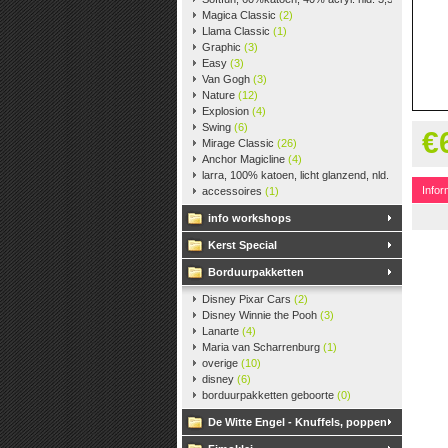
Magica Classic
(2)
Llama Classic
(1)
Graphic
(3)
Easy
(3)
Van Gogh
(3)
Nature
(12)
Explosion
(4)
Swing
(6)
€
Mirage Classic
(26)
Anchor Magicline
(4)
larra, 100% katoen, licht glanzend, nld. 2,5-3, ca. 
Infor
accessoires
(1)
info workshops
Kerst Special
Borduurpakketten
Disney Pixar Cars
(2)
Disney Winnie the Pooh
(3)
Lanarte
(4)
Maria van Scharrenburg
(1)
overige
(10)
disney
(6)
borduurpakketten geboorte
(0)
De Witte Engel - Knuffels, poppen