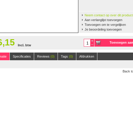
Neem contact op over dit product
Aan verlanglijst toevoegen
Toevoegen om te vergelijken
Je beoordeling toevoegen
6,15
Toevoegen aa
Incl. btw
winkelwagen
125m, 50 gr.
(38)
matie
Specificaties
Reviews
(0)
Tags
(0)
Afdrukken
Back to