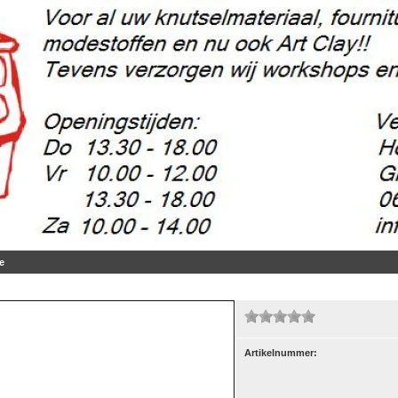
e
Artikelnummer:
5 gr.
(2)
m, 50 gr.
(37)