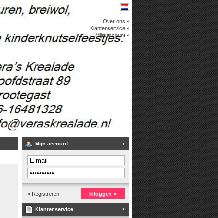
Over ons »
Klantenservice »
Mijn account »
Mijn account
» Registreren
Inloggen »
Klantenservice