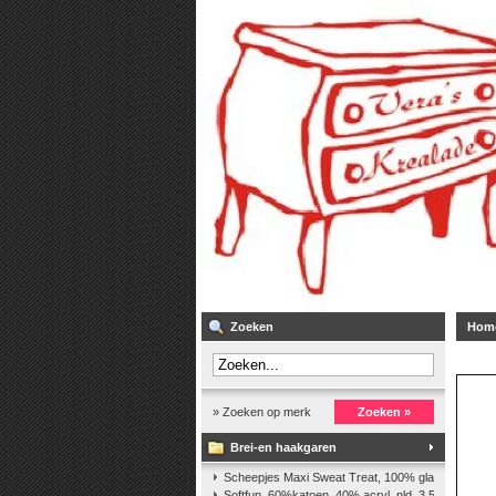
Zoeken
Hom
» Zoeken op merk
Zoeken »
Brei-en haakgaren
Scheepjes Maxi Sweat Treat, 100% glanskatoen,2
Softfun, 60%katoen, 40% acryl. nld. 3,5-4. ca. 140