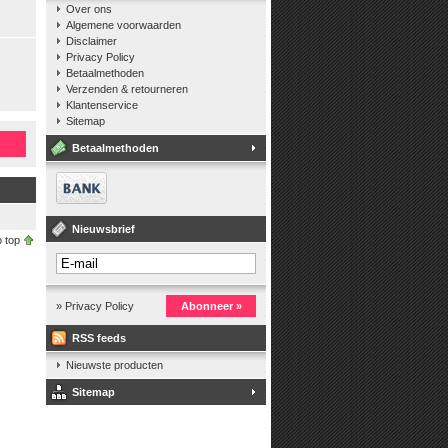
Over ons
Algemene voorwaarden
Disclaimer
Privacy Policy
Betaalmethoden
Verzenden & retourneren
Klantenservice
Sitemap
n
Betaalmethoden
Nieuwsbrief
 top
» Privacy Policy
Abonneer »
RSS feeds
Nieuwste producten
Sitemap