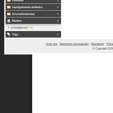
Fimoklei
handgebreide artikelen
Knutselmateriaal
Merken
scheepjeswol
(39)
Tags
Over ons
-
Algemene voorwaarden
-
Disclaimer
-
Priva
© Copyright 202