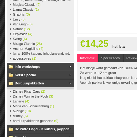
Magica Classic
(2)
Llama Classic
(1)
Graphic
(3)
Easy
(3)
Van Gogh
(3)
Nature
(12)
Explosion
(4)
Swing
(6)
€14,25
Mirage Classic
(26)
Incl. btw
Anchor Magicline
(4)
larra, 100% katoen, licht glanzend, nld. 2,5-3, ca. 125m, 50 gr.
(38)
Informatie
Specificaties
Revie
accessoires
(1)
info workshops
Het kindje word gemaakt van 100% wolv
Ze word +/- 12 cm groot
Kerst Special
Nog niet bij het pakket inbegrepen is 
Voor dit pakket is wel enige ervaring 
Borduurpakketten
Disney Pixar Cars
(2)
Disney Winnie the Pooh
(3)
Lanarte
(4)
Maria van Scharrenburg
(1)
overige
(10)
disney
(6)
borduurpakketten geboorte
(0)
De Witte Engel - Knuffels, poppen