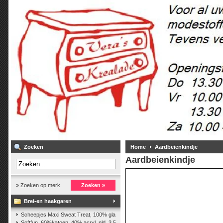
Zoeken
Home
Aardbeienkindje
Aardbeienkindje
» Zoeken op merk
Zoeken »
Brei-en haakgaren
Scheepjes Maxi Sweat Treat, 100% glanskatoen,25 gr.
(2)
Softfun, 60%katoen, 40% acryl. nld. 3,5-4. ca. 140m, 50 gr.
(37)