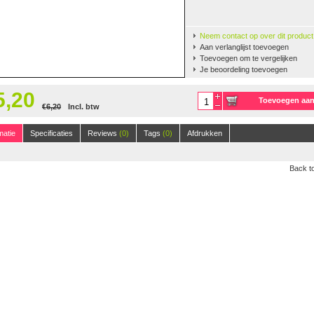
Neem contact op over dit product
Aan verlanglijst toevoegen
Toevoegen om te vergelijken
Je beoordeling toevoegen
5,20
Toevoegen aa
€6,20
Incl. btw
winkelwagen
125m, 50 gr.
(38)
matie
Specificaties
Reviews
(0)
Tags
(0)
Afdrukken
Back to