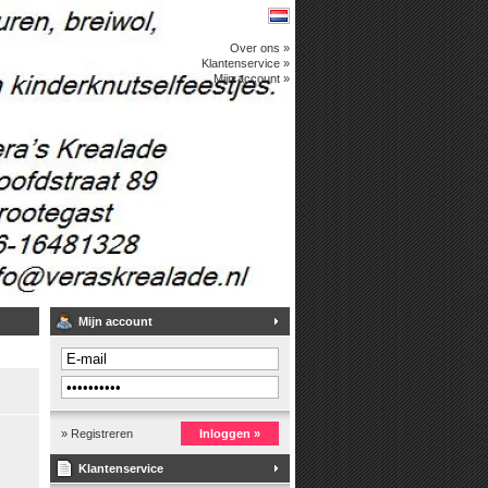
Over ons »
Klantenservice »
Mijn account »
Mijn account
» Registreren
Inloggen »
Klantenservice