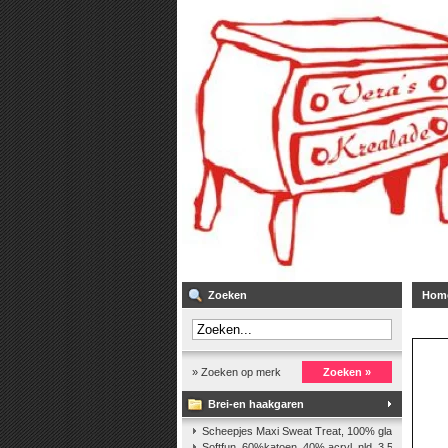
Zoeken
Hom
» Zoeken op merk
Zoeken »
Brei-en haakgaren
Scheepjes Maxi Sweat Treat, 100% glanskatoen,2
Softfun, 60%katoen, 40% acryl. nld. 3,5-4. ca. 140