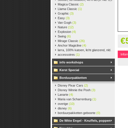
Magica Classic
(2)
Llama Classic
(1)
Graphic
(3)
Easy
(3)
Van Gogh
(3)
Nature
(12)
Explosion
(4)
Swing
(6)
€
Mirage Classic
(26)
Anchor Magicline
(4)
larra, 100% katoen, licht glanzend, nld. 2,5-3, ca. 
Infor
accessoires
(1)
info workshops
Kerst Special
Borduurpakketten
Disney Pixar Cars
(2)
Disney Winnie the Pooh
(3)
Lanarte
(4)
Maria van Scharrenburg
(1)
overige
(10)
disney
(6)
borduurpakketten geboorte
(0)
De Witte Engel - Knuffels, poppen