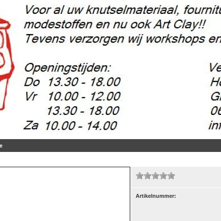
e
Artikelnummer:
5 gr.
(2)
m, 50 gr.
(37)