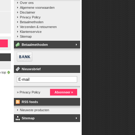
Over ons
Algemene voorwaarden
Disclaimer
Privacy Policy
Betaalmethoden
Verzenden & retourneren
Klantenservice
Sitemap
n
Betaalmethoden
Nieuwsbrief
 top
» Privacy Policy
Abonneer »
RSS feeds
Nieuwste producten
Sitemap