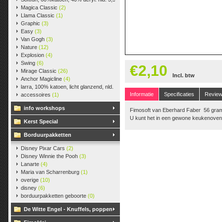
Magica Classic
(2)
Llama Classic
(1)
Graphic
(3)
Easy
(3)
Van Gogh
(3)
Nature
(12)
Explosion
(4)
Swing
(6)
€2,10
Mirage Classic
(26)
Incl. btw
Anchor Magicline
(4)
larra, 100% katoen, licht glanzend, nld. 2,5-3, ca. 125m, 50 gr.
(38)
Informatie
Specificaties
Revie
accessoires
(1)
info workshops
Fimosoft van Eberhard Faber 56 gra
U kunt het in een gewone keukenoven
Kerst Special
Borduurpakketten
Disney Pixar Cars
(2)
Disney Winnie the Pooh
(3)
Lanarte
(4)
Maria van Scharrenburg
(1)
overige
(10)
disney
(6)
borduurpakketten geboorte
(0)
De Witte Engel - Knuffels, poppen