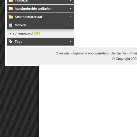
Fimoklei
handgebreide artikelen
Knutselmateriaal
Merken
scheepjeswol
(39)
Tags
Over ons
-
Algemene voorwaarden
-
Disclaimer
-
Priva
© Copyright 202