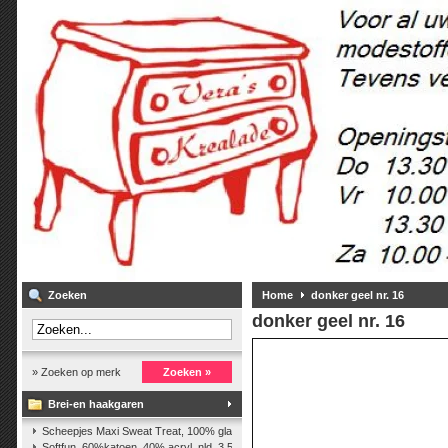
Zoeken
Home
donker geel nr. 16
donker geel nr. 16
» Zoeken op merk
Zoeken »
Brei-en haakgaren
Scheepjes Maxi Sweat Treat, 100% glanskatoen,25 gr.
(2)
Softfun, 60%katoen, 40% acryl. nld. 3,5-4. ca. 140m, 50 gr.
(37)