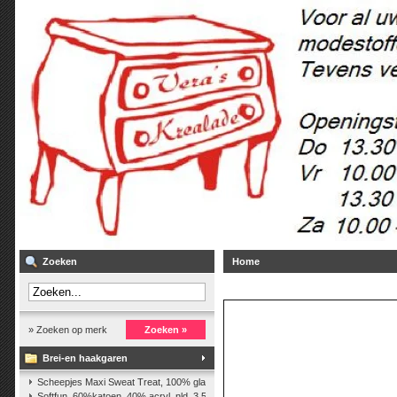
Zoeken
Home
» Zoeken op merk
Zoeken »
Brei-en haakgaren
Scheepjes Maxi Sweat Treat, 100% glanskatoen,25 gr.
(2)
Softfun, 60%katoen, 40% acryl. nld. 3,5-4. ca. 140m, 50 gr.
(37)