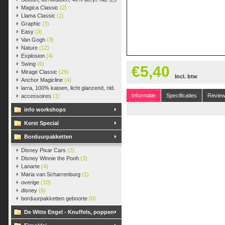
Magica Classic
(2)
Llama Classic
(1)
Graphic
(3)
Easy
(3)
Van Gogh
(3)
Nature
(12)
Explosion
(4)
Swing
(6)
€5,40
Mirage Classic
(26)
Incl. btw
Anchor Magicline
(4)
larra, 100% katoen, licht glanzend, nld. 2,5-3, ca. 125m, 50 gr.
(38)
Informatie
Specificaties
Revie
accessoires
(1)
info workshops
Kerst Special
Borduurpakketten
Disney Pixar Cars
(2)
Disney Winnie the Pooh
(3)
Lanarte
(4)
Maria van Scharrenburg
(1)
overige
(10)
disney
(6)
borduurpakketten geboorte
(0)
De Witte Engel - Knuffels, poppen