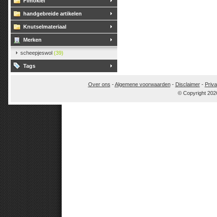
Fimoklei
handgebreide artikelen
Knutselmateriaal
Merken
scheepjeswol
(39)
Tags
Over ons
-
Algemene voorwaarden
-
Disclaimer
-
Priva
© Copyright 202