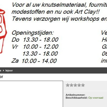
e
Iejoor
or
Artikelnummer:
Beschikbaarheid:
Op voorraad
5 gr.
(2)
m, 50 gr.
(37)