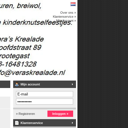
Over ons »
Klantenservice »
Mijn account »
Mijn account
» Registreren
Inloggen »
Klantenservice