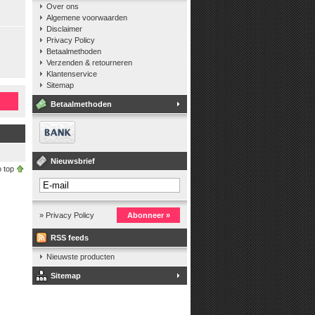
Over ons
Algemene voorwaarden
Disclaimer
Privacy Policy
Betaalmethoden
Verzenden & retourneren
Klantenservice
Sitemap
n
Betaalmethoden
Nieuwsbrief
 top
» Privacy Policy
Abonneer »
RSS feeds
Nieuwste producten
Sitemap