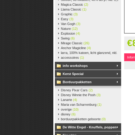
Magica Classic
(2)
Llama Classic
(1)
Graphic
(3)
Easy
(3)
Van Gogh
(3)
Nature
(12)
Explosion
(4)
Swing
(6)
€
Mirage Classic
(26)
Anchor Magicline
(4)
larra, 100% katoen, licht glanzend, nld. 2,5-3, ca. 
Infor
accessoires
(1)
info workshops
Kerst Special
Borduurpakketten
Disney Pixar Cars
(2)
Disney Winnie the Pooh
(3)
Lanarte
(4)
Maria van Scharrenburg
(1)
overige
(10)
disney
(6)
borduurpakketten geboorte
(0)
De Witte Engel - Knuffels, poppen