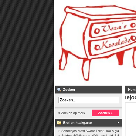
Zoeken
Hom
Iejo
» Zoeken op merk
Zoeken »
Brei-en haakgaren
Scheepjes Maxi Sweat Treat, 100% glanskatoen,2
Softfun, 60%katoen, 40% acryl. nld. 3,5-4. ca. 140