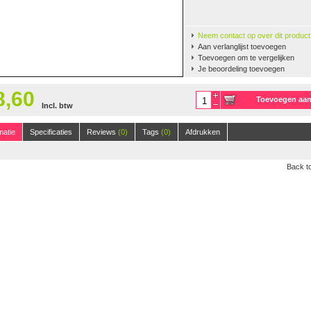
Neem contact op over dit product
Aan verlanglijst toevoegen
Toevoegen om te vergelijken
Je beoordeling toevoegen
8,60
Toevoegen aa
Incl. btw
winkelwagen
125m, 50 gr.
(38)
matie
Specificaties
Reviews
(0)
Tags
(0)
Afdrukken
Back to