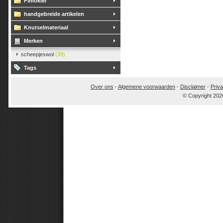
Fimoklei
handgebreide artikelen
Knutselmateriaal
Merken
scheepjeswol
(39)
Tags
Over ons
-
Algemene voorwaarden
-
Disclaimer
-
Priva
© Copyright 202