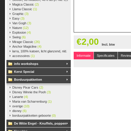
Magica Classic
(2)
Llama Classic
(1)
Graphic
(3)
Easy
(3)
Van Gogh
(3)
Nature
(12)
Explosion
(4)
Swing
(6)
€2,00
Mirage Classic
(26)
Incl. btw
Anchor Magicline
(4)
larra, 100% katoen, licht glanzend, nld. 2,5-3, ca. 125m, 50 gr.
(38)
Informatie
Specificaties
Revie
accessoires
(1)
info workshops
Kerst Special
Borduurpakketten
Disney Pixar Cars
(2)
Disney Winnie the Pooh
(3)
Lanarte
(4)
Maria van Scharrenburg
(1)
overige
(10)
disney
(6)
borduurpakketten geboorte
(0)
De Witte Engel - Knuffels, poppen