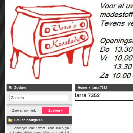
Zoeken
Home
larra 7352
larra 7352
» Zoeken op merk
Zoeken »
Brei-en haakgaren
Scheepjes Maxi Sweat Treat, 100% glanskatoen,25 gr.
(2)
Softfun, 60%katoen, 40% acryl. nld. 3,5-4. ca. 140m, 50 gr.
(37)