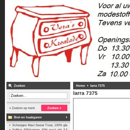
Zoeken
Home
larra 7375
larra 7375
» Zoeken op merk
Zoeken »
Brei-en haakgaren
Scheepjes Maxi Sweat Treat, 100% glanskatoen,25 gr.
(2)
Softfun, 60%katoen, 40% acryl. nld. 3,5-4. ca. 140m, 50 gr.
(37)