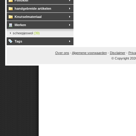
Fimoklei
handgebreide artikelen
Knutselmateriaal
Merken
scheepjeswol
(39)
Tags
Over ons
-
Algemene voorwaarden
-
Disclaimer
-
Priva
© Copyright 202