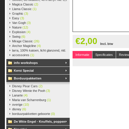
Magica Classic
(2)
Llama Classic
(1)
Graphic
(3)
Easy
(3)
Van Gogh
(3)
Nature
(12)
Explosion
(4)
Swing
(6)
€2,00
Mirage Classic
(26)
Incl. btw
Anchor Magicline
(4)
larra, 100% katoen, licht glanzend, nld. 2,5-3, ca. 125m, 50 gr.
(38)
Informatie
Specificaties
Revie
accessoires
(1)
info workshops
Kerst Special
Borduurpakketten
Disney Pixar Cars
(2)
Disney Winnie the Pooh
(3)
Lanarte
(4)
Maria van Scharrenburg
(1)
overige
(10)
disney
(6)
borduurpakketten geboorte
(0)
De Witte Engel - Knuffels, poppen