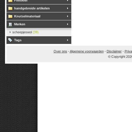
Fimoklei
handgebreide artikelen
Knutselmateriaal
Merken
scheepjeswol
(39)
Tags
Over ons
-
Algemene voorwaarden
-
Disclaimer
-
Priva
© Copyright 202