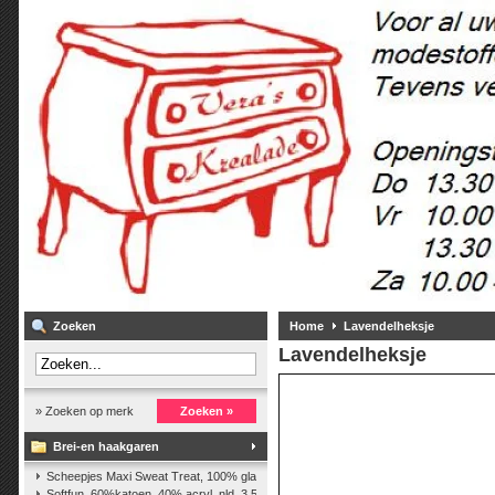
Zoeken
Home
Lavendelheksje
Lavendelheksje
» Zoeken op merk
Zoeken »
Brei-en haakgaren
Scheepjes Maxi Sweat Treat, 100% glanskatoen,25 gr.
(2)
Softfun, 60%katoen, 40% acryl. nld. 3,5-4. ca. 140m, 50 gr.
(37)