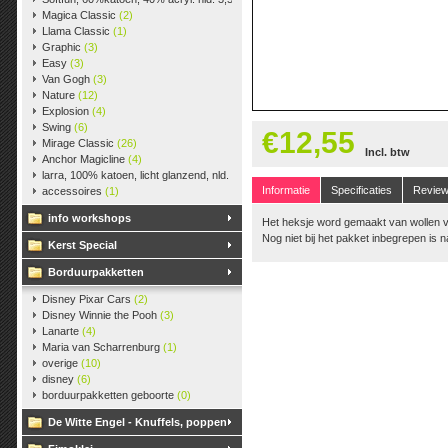
Magica Classic
(2)
Llama Classic
(1)
Graphic
(3)
Easy
(3)
Van Gogh
(3)
Nature
(12)
Explosion
(4)
Swing
(6)
€12,55
Mirage Classic
(26)
Incl. btw
Anchor Magicline
(4)
larra, 100% katoen, licht glanzend, nld. 2,5-3, ca. 125m, 50 gr.
(38)
Informatie
Specificaties
Revie
accessoires
(1)
info workshops
Het heksje word gemaakt van wollen v
Nog niet bij het pakket inbegrepen is 
Kerst Special
Borduurpakketten
Disney Pixar Cars
(2)
Disney Winnie the Pooh
(3)
Lanarte
(4)
Maria van Scharrenburg
(1)
overige
(10)
disney
(6)
borduurpakketten geboorte
(0)
De Witte Engel - Knuffels, poppen