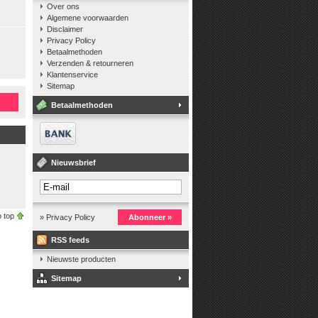
Over ons
Algemene voorwaarden
Disclaimer
Privacy Policy
Betaalmethoden
Verzenden & retourneren
Klantenservice
Sitemap
n
Betaalmethoden
Nieuwsbrief
 top
» Privacy Policy
Abonneer »
RSS feeds
Nieuwste producten
Sitemap