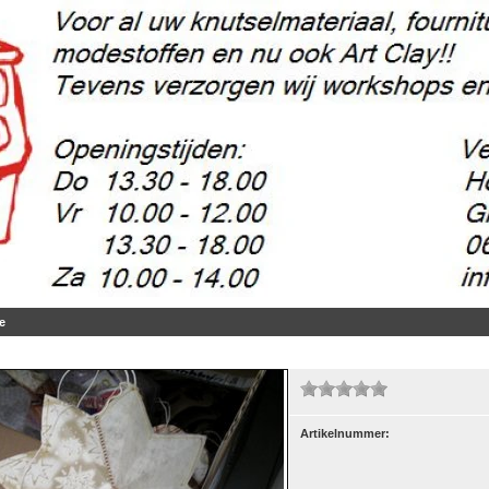
e
Artikelnummer:
5 gr.
(2)
m, 50 gr.
(37)