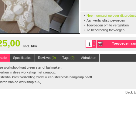
Neem contact op over dit product
Aan verlanglijst toevoegen
Toevoegen om te vergelijken
Je beoordeling toevoegen
25,00
Toevoegen aa
Incl. btw
winkelwagen
125m, 50 gr.
(38)
matie
Specificaties
Reviews
(0)
Tags
(0)
Afdrukken
ze workshop kunt u een ster of bal maken.
erken in deze workshop met creapop.
 ster/bal komt verlichting zodat u een sfeervolle hanglamp heeft.
osten van de workshop €25,-
Back to