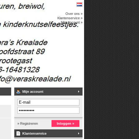
Over ons »
Klantenservice »
Mijn account »
Mijn account
» Registreren
Inloggen »
Klantenservice