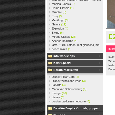
Magica Classic
(2)
Llama Classic
(1)
Graphic
(3)
Easy
(3)
Van Gogh
(3)
Nature
(12)
Explosion
(4)
Swing
(6)
€
Mirage Classic
(26)
Anchor Magicline
(4)
larra, 100% katoen, licht glanzend, nld. 2,5-3, ca. 
Infor
accessoires
(1)
info workshops
In de
We w
Kerst Special
In de
De k
Borduurpakketten
Disney Pixar Cars
(2)
Disney Winnie the Pooh
(3)
Lanarte
(4)
Maria van Scharrenburg
(1)
overige
(10)
disney
(6)
borduurpakketten geboorte
(0)
De Witte Engel - Knuffels, poppen