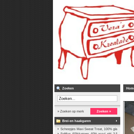
Zoeken
Hom
» Zoeken op merk
Zoeken »
Brei-en haakgaren
Scheepjes Maxi Sweat Treat, 100% glanskatoen,2
Softfun, 60%katoen, 40% acryl. nld. 3,5-4. ca. 140