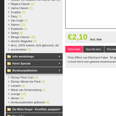
Magica Classic
(2)
Llama Classic
(1)
Graphic
(3)
Easy
(3)
Van Gogh
(3)
Nature
(12)
Explosion
(4)
Swing
(6)
€2,10
Mirage Classic
(26)
Incl. btw
Anchor Magicline
(4)
larra, 100% katoen, licht glanzend, nld. 2,5-3, ca. 125m, 50 gr.
(38)
Informatie
Specificaties
Revie
accessoires
(1)
info workshops
Fimo Effect van Eberhard Faber 56 
U kunt het in een gewone keukenoven
Kerst Special
Borduurpakketten
Disney Pixar Cars
(2)
Disney Winnie the Pooh
(3)
Lanarte
(4)
Maria van Scharrenburg
(1)
overige
(10)
disney
(6)
borduurpakketten geboorte
(0)
De Witte Engel - Knuffels, poppen