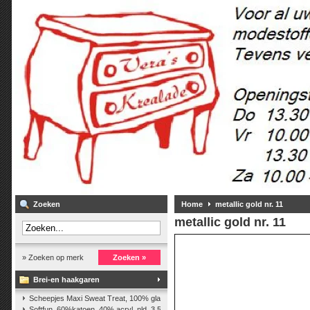
Zoeken
Home
metallic gold nr. 11
metallic gold nr. 11
» Zoeken op merk
Zoeken »
Brei-en haakgaren
Scheepjes Maxi Sweat Treat, 100% glanskatoen,25 gr.
(2)
Softfun, 60%katoen, 40% acryl. nld. 3,5-4. ca. 140m, 50 gr.
(37)