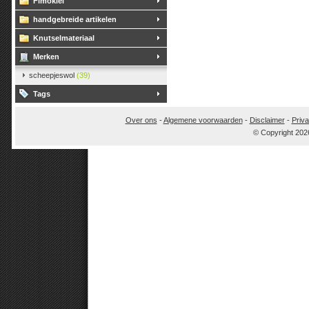
Fimoklei
handgebreide artikelen
Knutselmateriaal
Merken
scheepjeswol
(39)
Tags
Over ons
-
Algemene voorwaarden
-
Disclaimer
-
Priva
© Copyright 202