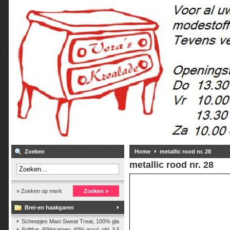
Zoeken
Home
metallic rood nr. 28
metallic rood nr. 28
» Zoeken op merk
Zoeken »
Brei-en haakgaren
Scheepjes Maxi Sweat Treat, 100% glanskatoen,25 gr.
(2)
Softfun, 60%katoen, 40% acryl. nld. 3,5-4. ca. 140m, 50 gr.
(37)