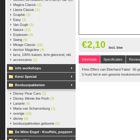
Magica Classic
(2)
Llama Classic
(1)
Graphic
(3)
Easy
(3)
Van Gogh
(3)
Nature
(12)
Explosion
(4)
Swing
(6)
€2,10
Mirage Classic
(26)
Incl. btw
Anchor Magicline
(4)
larra, 100% katoen, licht glanzend, nld. 2,5-3, ca. 125m, 50 gr.
(38)
Informatie
Specificaties
Revie
accessoires
(1)
info workshops
Fimo Effect van Eberhard Faber 56 
U kunt het in een gewone keukenoven
Kerst Special
Borduurpakketten
Disney Pixar Cars
(2)
Disney Winnie the Pooh
(3)
Lanarte
(4)
Maria van Scharrenburg
(1)
overige
(10)
disney
(6)
borduurpakketten geboorte
(0)
De Witte Engel - Knuffels, poppen