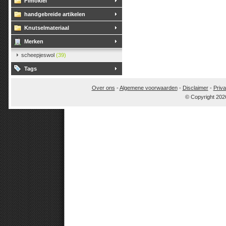
Fimoklei
handgebreide artikelen
Knutselmateriaal
Merken
scheepjeswol
(39)
Tags
Over ons
-
Algemene voorwaarden
-
Disclaimer
-
Priva
© Copyright 202