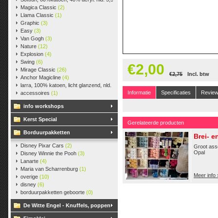
Magica Classic
(2)
Llama Classic
(1)
Graphic
(3)
Easy
(3)
Van Gogh
(3)
Nature
(12)
Explosion
(4)
Swing
(6)
€2,00
Mirage Classic
(26)
€2,75
Incl. btw
Anchor Magicline
(4)
larra, 100% katoen, licht glanzend, nld. 2,5-3, ca. 125m, 50 gr.
(38)
Informatie
Specificaties
Revie
accessoires
(1)
info workshops
Kerst Special
Gerelateerde producten
Borduurpakketten
Brei- 
Disney Pixar Cars
(2)
Groot ass
Opal
Disney Winnie the Pooh
(3)
Lanarte
(4)
Maria van Scharrenburg
(1)
Meer info 
overige
(10)
disney
(6)
borduurpakketten geboorte
(0)
De Witte Engel - Knuffels, poppen