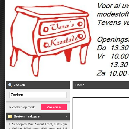
Zoeken
Home
» Zoeken op merk
Zoeken »
Brei-en haakgaren
Scheepjes Maxi Sweat Treat, 100% glanskatoen,25 gr.
(2)
Softfun, 60%katoen, 40% acryl. nld. 3,5-4. ca. 140m, 50 gr.
(37)