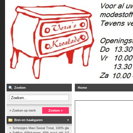
Zoeken
Home
» Zoeken op merk
Zoeken »
Brei-en haakgaren
Scheepjes Maxi Sweat Treat, 100% glanskatoen,25 gr.
(2)
Softfun, 60%katoen, 40% acryl. nld. 3,5-4. ca. 140m, 50 gr.
(37)