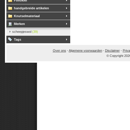
Fimoklei
handgebreide artikelen
Knutselmateriaal
Merken
scheepjeswol
(39)
Tags
Over ons
-
Algemene voorwaarden
-
Disclaimer
-
Priva
© Copyright 202