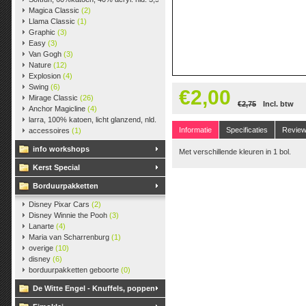
Magica Classic
(2)
Llama Classic
(1)
Graphic
(3)
Easy
(3)
Van Gogh
(3)
Nature
(12)
Explosion
(4)
Swing
(6)
€2,00
Mirage Classic
(26)
€2,75
Incl. btw
Anchor Magicline
(4)
larra, 100% katoen, licht glanzend, nld. 2,5-3, ca. 125m, 50 gr.
(38)
Informatie
Specificaties
Revie
accessoires
(1)
info workshops
Met verschillende kleuren in 1 bol.
Kerst Special
Borduurpakketten
Disney Pixar Cars
(2)
Disney Winnie the Pooh
(3)
Lanarte
(4)
Maria van Scharrenburg
(1)
overige
(10)
disney
(6)
borduurpakketten geboorte
(0)
De Witte Engel - Knuffels, poppen