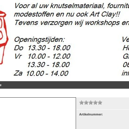
e
Artikelnummer:
5 gr.
(2)
m, 50 gr.
(37)