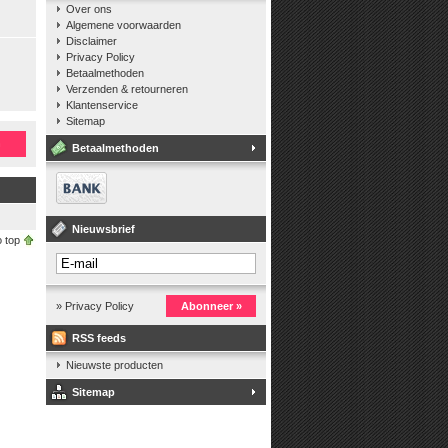
Over ons
Algemene voorwaarden
Disclaimer
Privacy Policy
Betaalmethoden
Verzenden & retourneren
Klantenservice
Sitemap
n
Betaalmethoden
Nieuwsbrief
 top
» Privacy Policy
Abonneer »
RSS feeds
Nieuwste producten
Sitemap