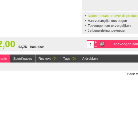
Neem contact op over dit product
Aan verlanglijst toevoegen
Toevoegen om te vergelijken
Je beoordeling toevoegen
2,00
Toevoegen aa
€2,75
Incl. btw
winkelwagen
125m, 50 gr.
(38)
matie
Specificaties
Reviews
(0)
Tags
(0)
Afdrukken
Back to