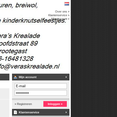
Over ons »
Klantenservice »
Mijn account »
Mijn account
» Registreren
Inloggen »
Klantenservice