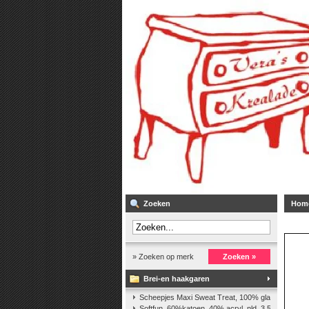
Zoeken
Hom
» Zoeken op merk
Zoeken »
Brei-en haakgaren
Scheepjes Maxi Sweat Treat, 100% glanskatoen,2
Softfun, 60%katoen, 40% acryl. nld. 3,5-4. ca. 140