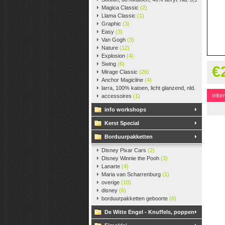
Magica Classic
(2)
Llama Classic
(1)
Graphic
(3)
Easy
(3)
Van Gogh
(3)
Nature
(12)
Explosion
(4)
Swing
(6)
€
Mirage Classic
(26)
Anchor Magicline
(4)
larra, 100% katoen, licht glanzend, nld. 2,5-3, ca. 
Infor
accessoires
(1)
info workshops
Kerst Special
Borduurpakketten
Disney Pixar Cars
(2)
Disney Winnie the Pooh
(3)
Lanarte
(4)
Maria van Scharrenburg
(1)
overige
(10)
disney
(6)
borduurpakketten geboorte
(0)
De Witte Engel - Knuffels, poppen