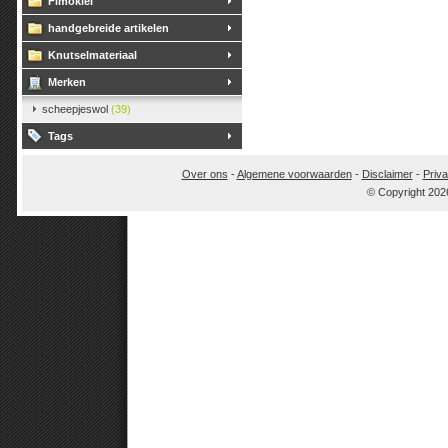
Fimoklei
handgebreide artikelen
Knutselmateriaal
Merken
scheepjeswol
(39)
Tags
Over ons
-
Algemene voorwaarden
-
Disclaimer
-
Priva
© Copyright 202