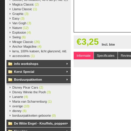
Magica Classic
(2)
Llama Classic
(1)
Graphic
(3)
Easy
(3)
Van Gogh
(3)
Nature
(12)
Explosion
(4)
Swing
(6)
€3,25
Mirage Classic
(26)
Incl. btw
Anchor Magicline
(4)
larra, 100% katoen, licht glanzend, nld. 2,5-3, ca. 125m, 50 gr.
(38)
Informatie
Specificaties
Revie
accessoires
(1)
info workshops
Kerst Special
Borduurpakketten
Disney Pixar Cars
(2)
Disney Winnie the Pooh
(3)
Lanarte
(4)
Maria van Scharrenburg
(1)
overige
(10)
disney
(6)
borduurpakketten geboorte
(0)
De Witte Engel - Knuffels, poppen