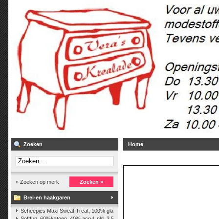
Zoeken
Home
» Zoeken op merk
Zoeken »
Brei-en haakgaren
Scheepjes Maxi Sweat Treat, 100% glanskatoen,25 gr.
(2)
Softfun, 60%katoen, 40% acryl. nld. 3,5-4. ca. 140m, 50 gr.
(37)