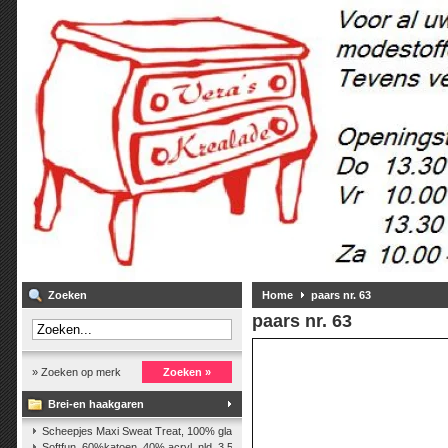
Zoeken
Home
paars nr. 63
paars nr. 63
» Zoeken op merk
Zoeken »
Brei-en haakgaren
Scheepjes Maxi Sweat Treat, 100% glanskatoen,25 gr.
(2)
Softfun, 60%katoen, 40% acryl. nld. 3,5-4. ca. 140m, 50 gr.
(37)