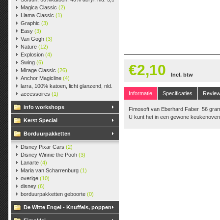
Magica Classic
(2)
Llama Classic
(1)
Graphic
(3)
Easy
(3)
Van Gogh
(3)
Nature
(12)
Explosion
(4)
Swing
(6)
€2,10
Mirage Classic
(26)
Incl. btw
Anchor Magicline
(4)
larra, 100% katoen, licht glanzend, nld. 2,5-3, ca. 125m, 50 gr.
(38)
Informatie
Specificaties
Revie
accessoires
(1)
info workshops
Fimosoft van Eberhard Faber 56 gra
U kunt het in een gewone keukenoven
Kerst Special
Borduurpakketten
Disney Pixar Cars
(2)
Disney Winnie the Pooh
(3)
Lanarte
(4)
Maria van Scharrenburg
(1)
overige
(10)
disney
(6)
borduurpakketten geboorte
(0)
De Witte Engel - Knuffels, poppen