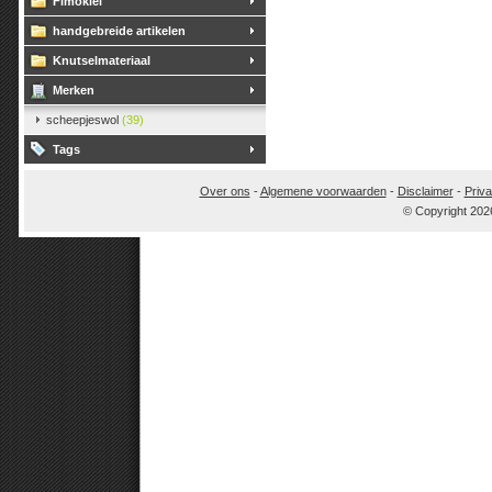
Fimoklei
handgebreide artikelen
Knutselmateriaal
Merken
scheepjeswol
(39)
Tags
Over ons
-
Algemene voorwaarden
-
Disclaimer
-
Priva
© Copyright 202