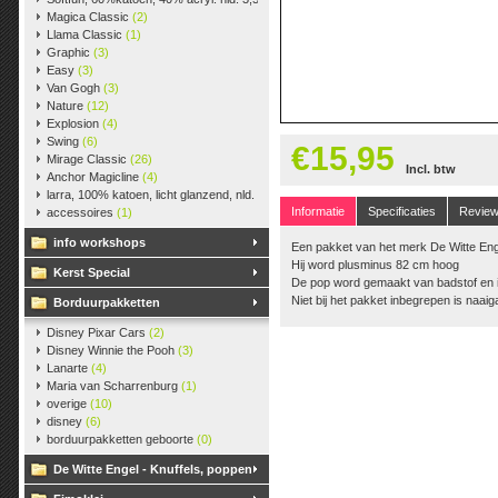
Magica Classic
(2)
Llama Classic
(1)
Graphic
(3)
Easy
(3)
Van Gogh
(3)
Nature
(12)
Explosion
(4)
Swing
(6)
€15,95
Mirage Classic
(26)
Incl. btw
Anchor Magicline
(4)
larra, 100% katoen, licht glanzend, nld. 2,5-3, ca. 125m, 50 gr.
(38)
Informatie
Specificaties
Revie
accessoires
(1)
info workshops
Een pakket van het merk De Witte Eng
Hij word plusminus 82 cm hoog
Kerst Special
De pop word gemaakt van badstof en i
Niet bij het pakket inbegrepen is naaig
Borduurpakketten
Disney Pixar Cars
(2)
Disney Winnie the Pooh
(3)
Lanarte
(4)
Maria van Scharrenburg
(1)
overige
(10)
disney
(6)
borduurpakketten geboorte
(0)
De Witte Engel - Knuffels, poppen