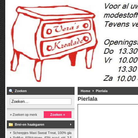
Zoeken
Home
Pierlala
Pierlala
» Zoeken op merk
Zoeken »
Brei-en haakgaren
Scheepjes Maxi Sweat Treat, 100% glanskatoen,25 gr.
(2)
Softfun, 60%katoen, 40% acryl. nld. 3,5-4. ca. 140m, 50 gr.
(37)