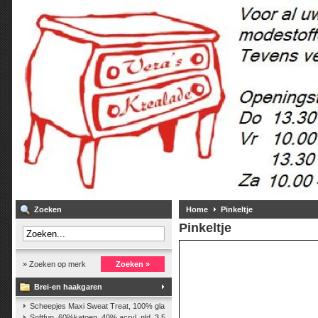
Zoeken
Home
Pinkeltje
Pinkeltje
» Zoeken op merk
Zoeken »
Brei-en haakgaren
Scheepjes Maxi Sweat Treat, 100% glanskatoen,25 gr.
(2)
Softfun, 60%katoen, 40% acryl. nld. 3,5-4. ca. 140m, 50 gr.
(37)