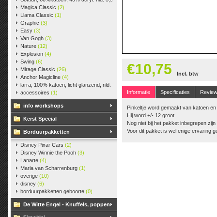
Magica Classic
(2)
Llama Classic
(1)
Graphic
(3)
Easy
(3)
Van Gogh
(3)
Nature
(12)
Explosion
(4)
Swing
(6)
€10,75
Mirage Classic
(26)
Incl. btw
Anchor Magicline
(4)
larra, 100% katoen, licht glanzend, nld. 2,5-3, ca. 125m, 50 gr.
(38)
Informatie
Specificaties
Revie
accessoires
(1)
info workshops
Pinkeltje word gemaakt van katoen en
Hij word +/- 12 groot
Kerst Special
Nog niet bij het pakket inbegrepen zijn 
Voor dit pakket is wel enige ervaring 
Borduurpakketten
Disney Pixar Cars
(2)
Disney Winnie the Pooh
(3)
Lanarte
(4)
Maria van Scharrenburg
(1)
overige
(10)
disney
(6)
borduurpakketten geboorte
(0)
De Witte Engel - Knuffels, poppen