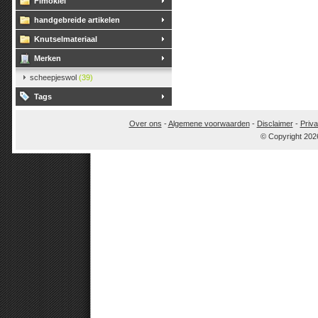
Fimoklei
handgebreide artikelen
Knutselmateriaal
Merken
scheepjeswol
(39)
Tags
Over ons
-
Algemene voorwaarden
-
Disclaimer
-
Priva
© Copyright 202