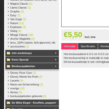
Magica Classic
(2)
Llama Classic
(1)
Graphic
(3)
Easy
(3)
Van Gogh
(3)
Nature
(12)
Explosion
(4)
Swing
(6)
€5,50
Mirage Classic
(26)
Incl. btw
Anchor Magicline
(4)
larra, 100% katoen, licht glanzend, nld. 2,5-3, ca. 125m, 50 gr.
(38)
Informatie
Specificaties
Revie
accessoires
(1)
info workshops
Het borduurpakket is 6.5 cm X 6.5 cm
Het borduurwerkje is makkelijk te mak
Kerst Special
Dit borduurpakketje is ook verkrijgba
Borduurpakketten
Disney Pixar Cars
(2)
Disney Winnie the Pooh
(3)
Lanarte
(4)
Maria van Scharrenburg
(1)
overige
(10)
disney
(6)
borduurpakketten geboorte
(0)
De Witte Engel - Knuffels, poppen