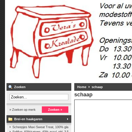
Zoeken
Home
schaap
schaap
» Zoeken op merk
Zoeken »
Brei-en haakgaren
Scheepjes Maxi Sweat Treat, 100% glanskatoen,25 gr.
(2)
Softfun, 60%katoen, 40% acryl. nld. 3,5-4. ca. 140m, 50 gr.
(37)