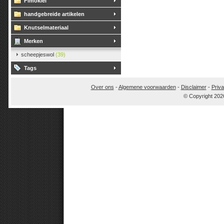
Fimoklei
handgebreide artikelen
Knutselmateriaal
Merken
scheepjeswol
(39)
Tags
Over ons
-
Algemene voorwaarden
-
Disclaimer
-
Priva
© Copyright 202