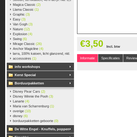
Magica Classic
(2)
Llama Classic
(1)
Graphic
(3)
Easy
(3)
Van Gogh
(3)
Nature
(12)
Explosion
(4)
Swing
(6)
€3,50
Mirage Classic
(26)
Incl. btw
Anchor Magicline
(4)
larra, 100% katoen, licht glanzend, nld. 2,5-3, ca. 125m, 50 gr.
(38)
Informatie
Specificaties
Revie
accessoires
(1)
info workshops
Kerst Special
Borduurpakketten
Disney Pixar Cars
(2)
Disney Winnie the Pooh
(3)
Lanarte
(4)
Maria van Scharrenburg
(1)
overige
(10)
disney
(6)
borduurpakketten geboorte
(0)
De Witte Engel - Knuffels, poppen