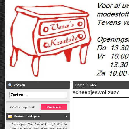
Zoeken
Home
2427
scheepjeswol
2427
» Zoeken op merk
Zoeken »
Brei-en haakgaren
Scheepjes Maxi Sweat Treat, 100% glanskatoen,25 gr.
(2)
Softfun, 60%katoen, 40% acryl. nld. 3,5-4. ca. 140m, 50 gr.
(37)