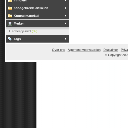
Fimoklei
handgebreide artikelen
Knutselmateriaal
Merken
scheepjeswol
(39)
Tags
Over ons
-
Algemene voorwaarden
-
Disclaimer
-
Priva
© Copyright 202