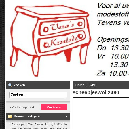
Zoeken
Home
2496
scheepjeswol
2496
» Zoeken op merk
Zoeken »
Brei-en haakgaren
Scheepjes Maxi Sweat Treat, 100% glanskatoen,25 gr.
(2)
Softfun, 60%katoen, 40% acryl. nld. 3,5-4. ca. 140m, 50 gr.
(37)