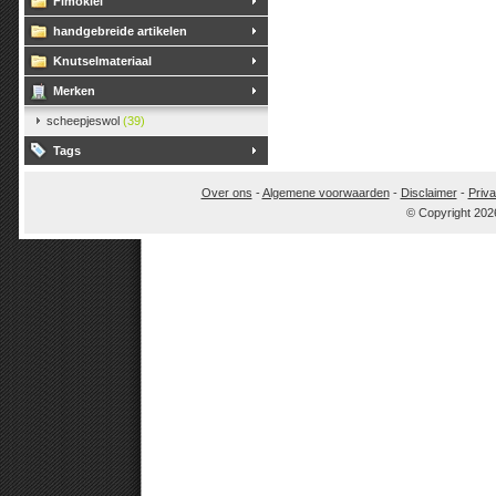
Fimoklei
handgebreide artikelen
Knutselmateriaal
Merken
scheepjeswol
(39)
Tags
Over ons
-
Algemene voorwaarden
-
Disclaimer
-
Priva
© Copyright 202