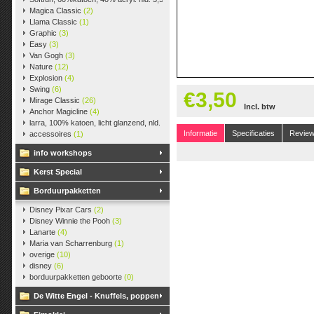
Magica Classic
(2)
Llama Classic
(1)
Graphic
(3)
Easy
(3)
Van Gogh
(3)
Nature
(12)
Explosion
(4)
Swing
(6)
€3,50
Mirage Classic
(26)
Incl. btw
Anchor Magicline
(4)
larra, 100% katoen, licht glanzend, nld. 2,5-3, ca. 125m, 50 gr.
(38)
Informatie
Specificaties
Revie
accessoires
(1)
info workshops
Kerst Special
Borduurpakketten
Disney Pixar Cars
(2)
Disney Winnie the Pooh
(3)
Lanarte
(4)
Maria van Scharrenburg
(1)
overige
(10)
disney
(6)
borduurpakketten geboorte
(0)
De Witte Engel - Knuffels, poppen