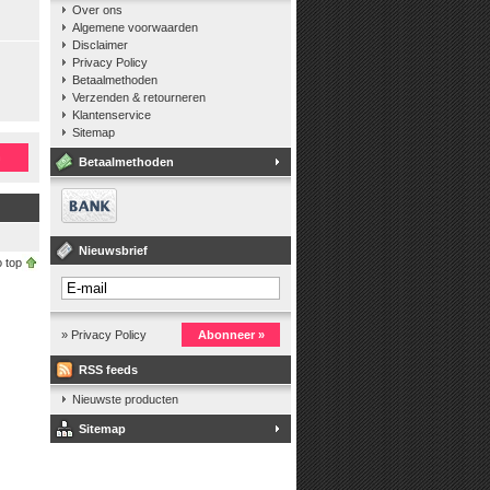
Over ons
Algemene voorwaarden
Disclaimer
Privacy Policy
Betaalmethoden
Verzenden & retourneren
Klantenservice
Sitemap
n
Betaalmethoden
Nieuwsbrief
 top
» Privacy Policy
Abonneer »
RSS feeds
Nieuwste producten
Sitemap