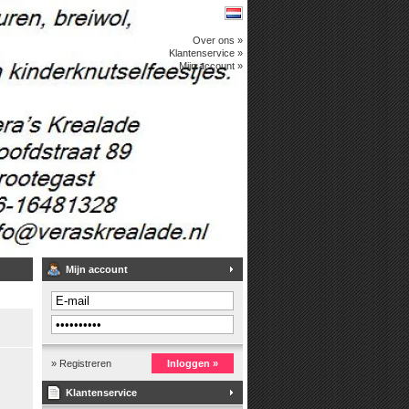
Over ons »
Klantenservice »
Mijn account »
Mijn account
» Registreren
Inloggen »
Klantenservice