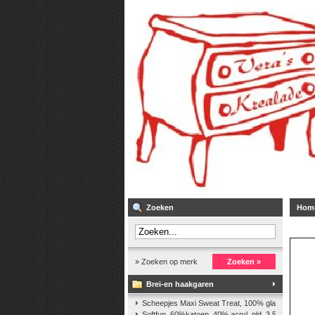
Zoeken
Hom
» Zoeken op merk
Zoeken »
Brei-en haakgaren
Scheepjes Maxi Sweat Treat, 100% glanskatoen,2
Softfun, 60%katoen, 40% acryl. nld. 3,5-4. ca. 140