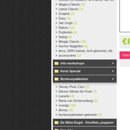
Magica Classic
(2)
Llama Classic
(1)
Graphic
(3)
Easy
(3)
Van Gogh
(3)
Nature
(12)
Explosion
(4)
Swing
(6)
€
Mirage Classic
(26)
Anchor Magicline
(4)
larra, 100% katoen, licht glanzend, nld. 2,5-3, ca. 
Infor
accessoires
(1)
info workshops
Kerst Special
Borduurpakketten
Disney Pixar Cars
(2)
Disney Winnie the Pooh
(3)
Lanarte
(4)
Maria van Scharrenburg
(1)
overige
(10)
disney
(6)
borduurpakketten geboorte
(0)
De Witte Engel - Knuffels, poppen