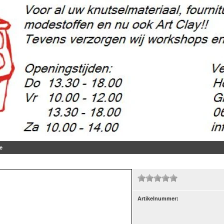
e
Artikelnummer:
5 gr.
(2)
m, 50 gr.
(37)