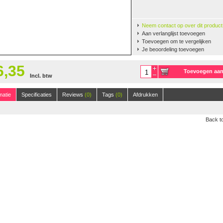
Neem contact op over dit product
Aan verlanglijst toevoegen
Toevoegen om te vergelijken
Je beoordeling toevoegen
6,35
Toevoegen aa
Incl. btw
winkelwagen
125m, 50 gr.
(38)
matie
Specificaties
Reviews
(0)
Tags
(0)
Afdrukken
Back to