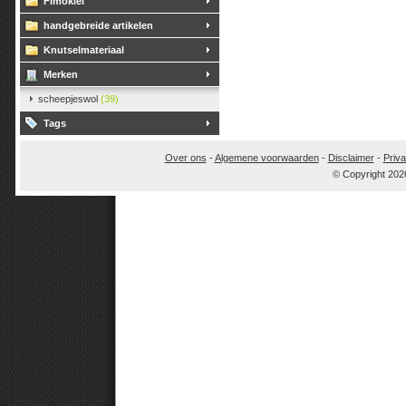
Fimoklei
handgebreide artikelen
Knutselmateriaal
Merken
scheepjeswol
(39)
Tags
Over ons
-
Algemene voorwaarden
-
Disclaimer
-
Priva
© Copyright 202