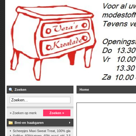
Zoeken
Home
» Zoeken op merk
Zoeken »
Brei-en haakgaren
Scheepjes Maxi Sweat Treat, 100% glanskatoen,25 gr.
(2)
Softfun, 60%katoen, 40% acryl. nld. 3,5-4. ca. 140m, 50 gr.
(37)