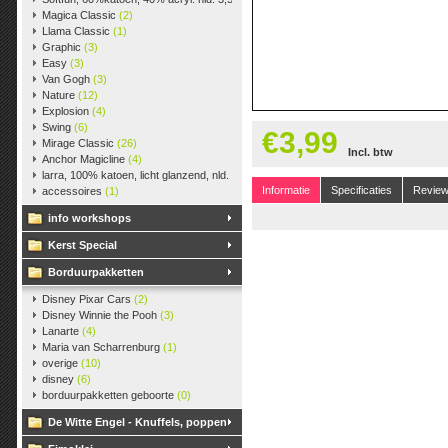
Magica Classic
(2)
Llama Classic
(1)
Graphic
(3)
Easy
(3)
Van Gogh
(3)
Nature
(12)
Explosion
(4)
Swing
(6)
€3,99
Mirage Classic
(26)
Incl. btw
Anchor Magicline
(4)
larra, 100% katoen, licht glanzend, nld. 2,5-3, ca. 125m, 50 gr.
(38)
Informatie
Specificaties
Revie
accessoires
(1)
info workshops
Kerst Special
Borduurpakketten
Disney Pixar Cars
(2)
Disney Winnie the Pooh
(3)
Lanarte
(4)
Maria van Scharrenburg
(1)
overige
(10)
disney
(6)
borduurpakketten geboorte
(0)
De Witte Engel - Knuffels, poppen