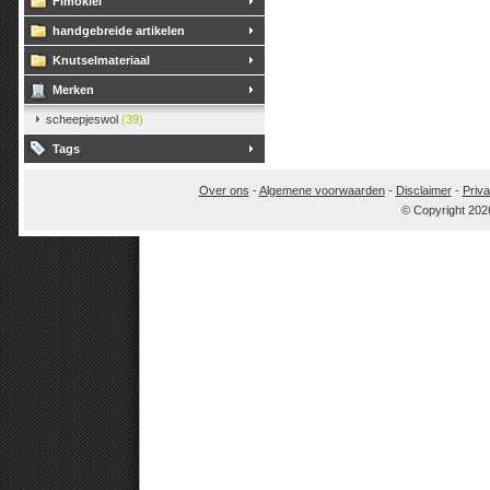
Fimoklei
handgebreide artikelen
Knutselmateriaal
Merken
scheepjeswol
(39)
Tags
Over ons
-
Algemene voorwaarden
-
Disclaimer
-
Priva
© Copyright 202