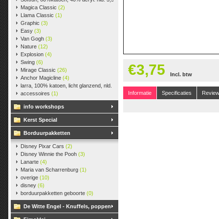
Magica Classic
(2)
Llama Classic
(1)
Graphic
(3)
Easy
(3)
Van Gogh
(3)
Nature
(12)
Explosion
(4)
Swing
(6)
€3,75
Mirage Classic
(26)
Incl. btw
Anchor Magicline
(4)
larra, 100% katoen, licht glanzend, nld. 2,5-3, ca. 125m, 50 gr.
(38)
Informatie
Specificaties
Revie
accessoires
(1)
info workshops
Kerst Special
Borduurpakketten
Disney Pixar Cars
(2)
Disney Winnie the Pooh
(3)
Lanarte
(4)
Maria van Scharrenburg
(1)
overige
(10)
disney
(6)
borduurpakketten geboorte
(0)
De Witte Engel - Knuffels, poppen