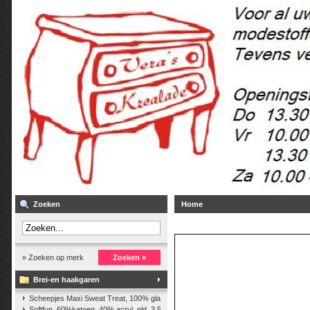
Zoeken
Home
» Zoeken op merk
Zoeken »
Brei-en haakgaren
Scheepjes Maxi Sweat Treat, 100% glanskatoen,25 gr.
(2)
Softfun, 60%katoen, 40% acryl. nld. 3,5-4. ca. 140m, 50 gr.
(37)