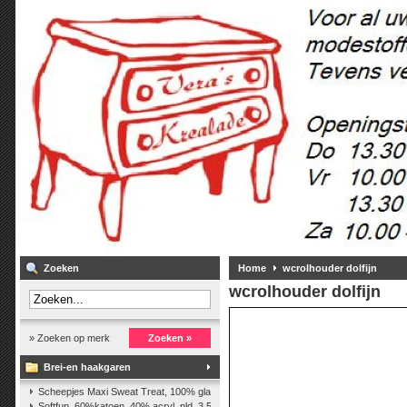
Zoeken
Home
wcrolhouder dolfijn
wcrolhouder dolfijn
» Zoeken op merk
Zoeken »
Brei-en haakgaren
Scheepjes Maxi Sweat Treat, 100% glanskatoen,25 gr.
(2)
Softfun, 60%katoen, 40% acryl. nld. 3,5-4. ca. 140m, 50 gr.
(37)