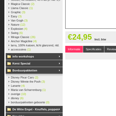
Magica Classic
(2)
Llama Classic
(1)
Graphic
(3)
Easy
(3)
Van Gogh
(3)
Nature
(12)
Explosion
(4)
Swing
(6)
€24,95
Mirage Classic
(26)
Incl. btw
Anchor Magicline
(4)
larra, 100% katoen, licht glanzend, nld. 2,5-3, ca. 125m, 50 gr.
(38)
Informatie
Specificaties
Revie
accessoires
(1)
info workshops
Kerst Special
Borduurpakketten
Disney Pixar Cars
(2)
Disney Winnie the Pooh
(3)
Lanarte
(4)
Maria van Scharrenburg
(1)
overige
(10)
disney
(6)
borduurpakketten geboorte
(0)
De Witte Engel - Knuffels, poppen