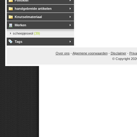
Fimoklei
handgebreide artikelen
Knutselmateriaal
Merken
scheepjeswol
(39)
Tags
Over ons
-
Algemene voorwaarden
-
Disclaimer
-
Priva
© Copyright 202