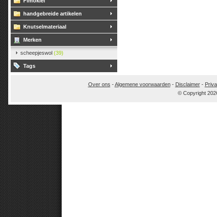
Fimoklei
handgebreide artikelen
Knutselmateriaal
Merken
scheepjeswol
(39)
Tags
Over ons
-
Algemene voorwaarden
-
Disclaimer
-
Priva
© Copyright 202