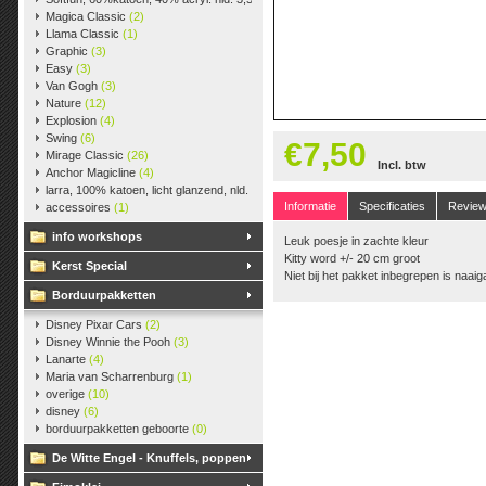
Magica Classic
(2)
Llama Classic
(1)
Graphic
(3)
Easy
(3)
Van Gogh
(3)
Nature
(12)
Explosion
(4)
Swing
(6)
€7,50
Mirage Classic
(26)
Incl. btw
Anchor Magicline
(4)
larra, 100% katoen, licht glanzend, nld. 2,5-3, ca. 125m, 50 gr.
(38)
Informatie
Specificaties
Revie
accessoires
(1)
info workshops
Leuk poesje in zachte kleur
Kitty word +/- 20 cm groot
Kerst Special
Niet bij het pakket inbegrepen is naaig
Borduurpakketten
Disney Pixar Cars
(2)
Disney Winnie the Pooh
(3)
Lanarte
(4)
Maria van Scharrenburg
(1)
overige
(10)
disney
(6)
borduurpakketten geboorte
(0)
De Witte Engel - Knuffels, poppen