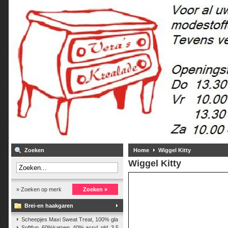
Zoeken
Home
Wiggel Kitty
Wiggel Kitty
» Zoeken op merk
Zoeken »
Brei-en haakgaren
Scheepjes Maxi Sweat Treat, 100% glanskatoen,25 gr.
(2)
Softfun, 60%katoen, 40% acryl. nld. 3,5-4. ca. 140m, 50 gr.
(37)